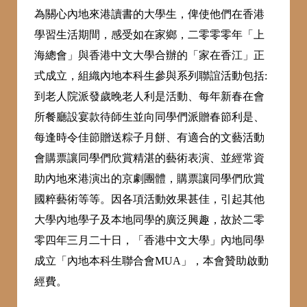
為關心內地來港讀書的大學生，俾使他們在香港
學習生活期間，感受如在家鄉，二零零零年「上
海總會」與香港中文大學合辦的「家在香江」正
式成立，組織內地本科生參與系列聯誼活動包括:
到老人院派發歲晚老人利是活動、每年新春在會
所餐廳設宴款待師生並向同學們派贈春節利是、
每逢時令佳節贈送粽子月餅、有適合的文藝活動
會購票讓同學們欣賞精湛的藝術表演、並經常資
助內地來港演出的京劇團體，購票讓同學們欣賞
國粹藝術等等。因各項活動效果甚佳，引起其他
大學內地學子及本地同學的廣泛興趣，故於二零
零四年三月二十日，「香港中文大學」內地同學
成立「內地本科生聯合會MUA」，本會贊助啟動
經費。