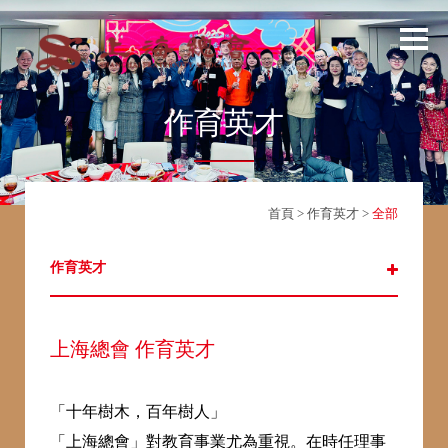
作育英才
首頁
>
作育英才
>
全部
作育英才
上海總會 作育英才
「十年樹木，百年樹人」
「上海總會」對教育事業尤為重視。在時任理事