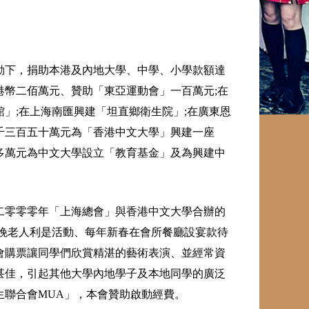
動下，捐助本港及內地大學、中學、小學款額達
幣二佰萬元、贊助「東亞運動會」一百萬元;在
」;在上海南匯興建「坦直鄉衛生院」;在廣東恩
千三百五十萬元為「香港中文大學」興建一座
多萬元為中文大學設立「教育基金」及為興建中
二零零零年「上海總會」與香港中文大學合辦的
晚老人利是活動、每年新春在會所餐廳設宴款待
會購票讓同學們欣賞精湛的藝術表演、並經常資
甚佳，引起其他大學內地學子及本地同學的廣泛
生聯合會MUA」，本會贊助啟動經費。