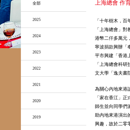
上海總會 作
全部
2025
「十年樹木，百
「上海總會」對
2024
港幣二仟多萬元
寧波捐款興辦「
2023
平市興建「香港
「上海總會科研
2022
文大學「逸夫書
2021
為關心內地來港
「家在香江」正
2020
師生並向同學們
助內地來港演出
2019
興趣，故於二零