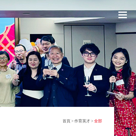
首頁
>
作育英才
>
全部