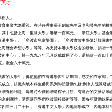
育英才
年樹人」
教育事業尤為重視。在時任理事長王劍偉先生及李和聲先生的推
，其中包括上海「復旦大學」港幣一百萬元、「浙江大學」基金港
奉港中學」、「寧波市兒童樂園」、「寧波實效中學陳廷驊圖書館
上海總會希望小學」等等。為支持本港大學校舍的發展，捐贈一
技術中心」，於一九九八年元月落成啟用至今；還捐款一百四十
院」獻金六十萬元。
讀書的大學生，俾使他們在香港學習生活期間，感受如在家鄉，
式成立，組織內地本科生參與系列聯誼活動包括:到老人院派發歲
派贈春節利是、每逢時令佳節贈送粽子月餅、有適合的文藝活動
的京劇團體，購票讓同學們欣賞國粹藝術等等。因各項活動效果
零四年三月二十日，「香港中文大學」內地同學成立「內地本科