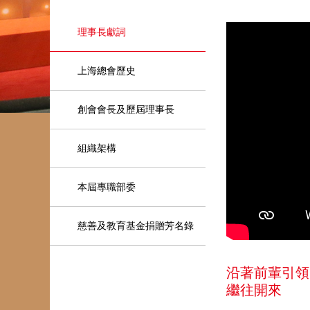
理事長獻詞
上海總會歷史
創會會長及歷屆理事長
組織架構
本屆專職部委
慈善及教育基金捐贈芳名錄
沿著前輩引領
繼往開來