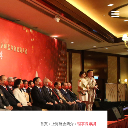
首頁
>
上海總會簡介
>
理事長獻詞