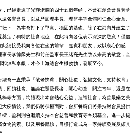
今，已經走過了光輝燦爛的四十五個年頭，本會在創會會長黃夢
永遠名譽會長，以及歷屆理事長、理監事等全體同仁全心全意、
耕耘下，為本會打下了堅實、穩固的基礎。除了在港內外建立了
還奠定了獨特的社會地位，在此特向各位表示深深的敬意！僅借
在此請接受我向各位在坐的前輩、嘉賓和朋友，致以衷心的感
理事長李德麟先生和前任監事長王緒亮先生致以崇高的敬意，全
導和無私奉獻，才令上海總會生機勃勃，發展至今。
海總會一直秉承「敬老扶貧，關心社稷，弘揚文化，支持教育」
員，回饋社會。無論在關愛長者，關心幼童，關注青年，還是在
桑梓等方面，均體現出本會熱心公益，造福社會，為善最樂之美
紀大疫情後，我們仍將積極面對，會所餐廳仍將秉持對會員提供
目標，盈利則會繼續支持本會慈善和教育等各類基金。進一步提
高食物質素、以及用餐體驗，目標打造成為一家持續發展及頗具