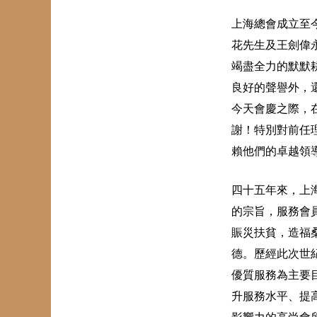
上海總會成立至
花先生及王劍偉
竭盡全力的默默
良好的聲譽外，
今天會慶之際，
謝！特別對前任
賴他們的卓越領
四十五年來，上
的宗旨，服務會
賑災扶貧，造福
德。歷經此次世
優質服務為主要
升服務水平、提