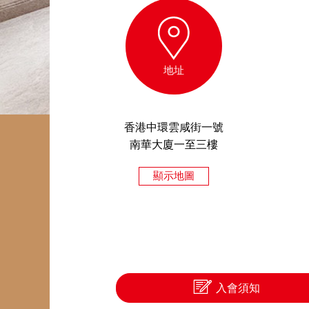
地址
香港中環雲咸街一號
南華大廈一至三樓
顯示地圖
入會須知