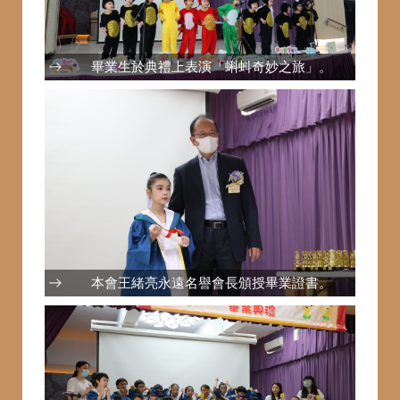
畢業生於典禮上表演「蝌蚪奇妙之旅」。
本會王緒亮永遠名譽會長頒授畢業證書。