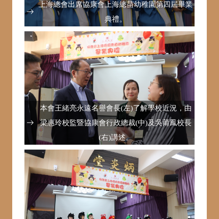
上海總會出席協康會上海總苗幼稚園第四屆畢業
典禮。
本會王緒亮永遠名譽會長(左)了解學校近況，由
梁惠玲校監暨協康會行政總裁(中)及吳莆鳳校長
(右)講述。