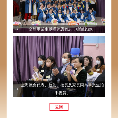
全體畢業生獻唱師恩難忘，鳴謝老師。
上海總會代表、校監、校長及家長同為畢業生拍
手祝賀。
返回