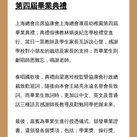
第四屆畢業典禮
上海總會出席協康會上海總會康苗幼稚園第四屆
畢業典禮，典禮假佛教林炳炎紀念學校禮堂進
行。當日一眾教師及學生家長互訴說心聲，感謝
學校對小朋友的栽培及家長的支持；而畢業生則
獻唱師恩難忘，鳴謝老師。
奏唱國歌後，典禮由梁惠玲校監暨協康會行政總
裁致歡迎詞，隨後由本會王緒亮永遠名譽會長致
詞。而畢業生致詞時，更加以中文、英文及普通
話三種語言感謝師長教導及勸勉同學把握未來。
最後，嘉賓為畢業生進行授憑儀式、頒發畢業證
書。還頒發各個獎項，包括：學業獎、操行獎、