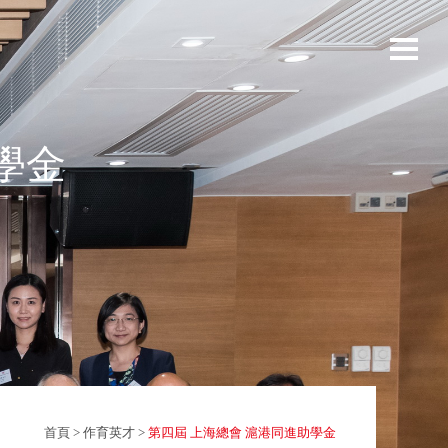
學金
首頁
>
作育英才
>
第四屆 上海總會 滬港同進助學金