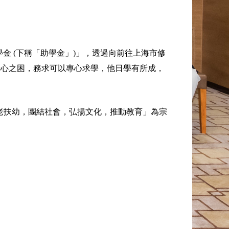
金 (下稱「助學金」)」，透過向前往上海市修
憂心之困，務求可以專心求學，他日學有所成，
敬老扶幼，團結社會，弘揚文化，推動教育」為宗