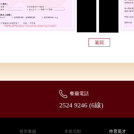
返回
餐廳電話
2524 9246 (6線)
會所餐廳
本會活動
作育英才