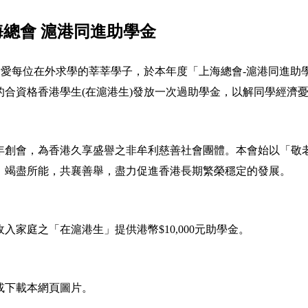
海總會 滬港同進助學金
關愛每位在外求學的莘莘學子，於本年度「上海總會-滬港同進助學
的合資格香港學生(在滬港生)發放一次過助學金，以解同學經濟
77年創會，為香港久享盛譽之非牟利慈善社會團體。本會始以「
，竭盡所能，共襄善舉，盡力促進香港長期繁榮穩定的發展。
入家庭之「在滬港生」提供港幣$10,000元助學金。
或下載本網頁圖片。