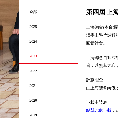
第四屆 上
全部
2025
上海總會(本會)
讀學士學位課程
2024
回饋社會。
2023
上海總會自19
旨，以無私之心
2022
計劃理念
2021
由上海總會向低收
2020
下載申請表
點擊此處下載
，
2019