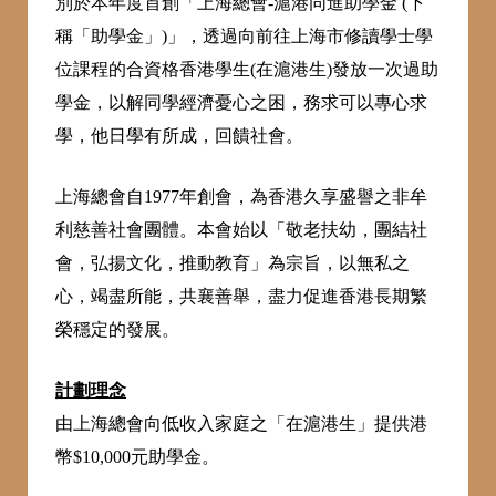
別於本年度首創「上海總會-滬港同進助學金 (下
稱「助學金」)」，透過向前往上海市修讀學士學
位課程的合資格香港學生(在滬港生)發放一次過助
學金，以解同學經濟憂心之困，務求可以專心求
學，他日學有所成，回饋社會。
上海總會自1977年創會，為香港久享盛譽之非牟
利慈善社會團體。本會始以「敬老扶幼，團結社
會，弘揚文化，推動教育」為宗旨，以無私之
心，竭盡所能，共襄善舉，盡力促進香港長期繁
榮穩定的發展。
計劃理念
由上海總會向低收入家庭之「在滬港生」提供港
幣$10,000元助學金。