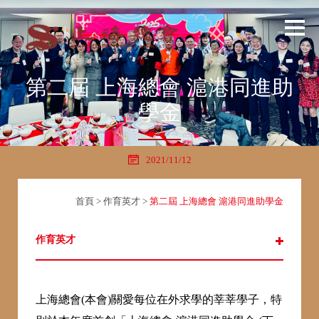
第二屆 上海總會 滬港同進助
學金
2021/11/12
首頁
>
作育英才
>
第二屆 上海總會 滬港同進助學金
作育英才
上海總會(本會)關愛每位在外求學的莘莘學子，特