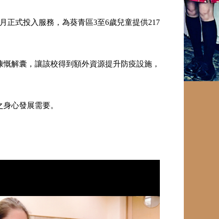
月正式投入服務，為葵青區3至6歲兒童提供217
慷慨解囊，讓該校得到額外資源提升防疫設施，
之身心發展需要。