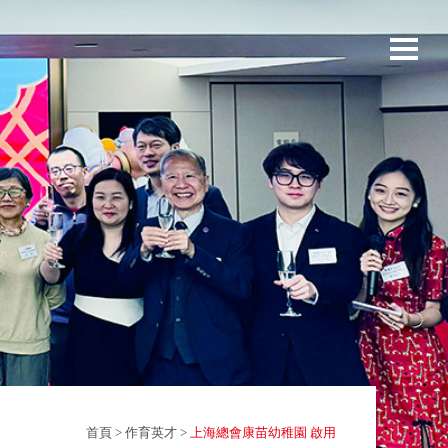
用
首頁
>
作育英才
>
上海總會康苗幼稚園 啟用