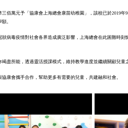
三佰萬元予「協康會上海總會康苗幼稚園」，該校已於2019年9
學額。
冠狀病毒疫情對社會各界造成廣泛影響，上海總會在此困難時刻
亦竭盡所能，透過靈活授課模式，維持教學進度並繼續關顧兒童
與協康會攜手合作，幫助更多有需要的兒童，共建融和社會。