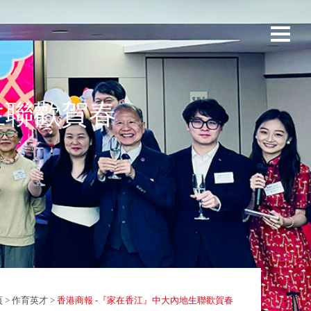
生聯歡賀春
頁
>
作育英才
>
香港商報 -『家在香江』中大內地生聯歡賀春