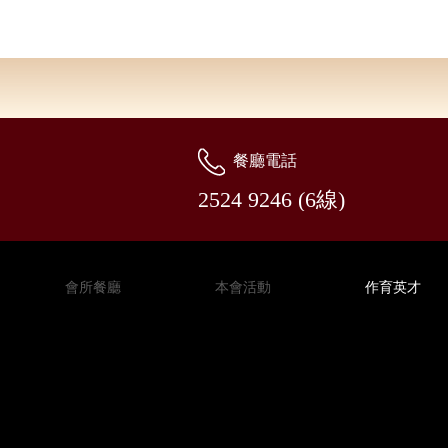
餐廳電話
2524 9246 (6線)
會所餐廳
本會活動
作育英才