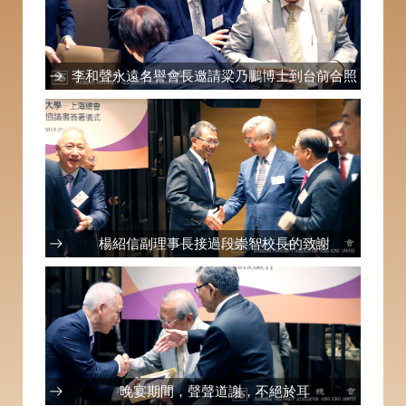
李和聲永遠名譽會長邀請粱乃鵬博士到台前合照
楊紹信副理事長接過段崇智校長的致謝
晚宴期間，聲聲道謝，不絕於耳