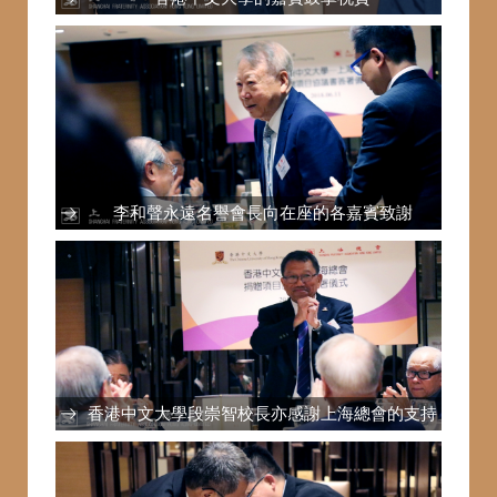
李和聲永遠名譽會長向在座的各嘉賓致謝
香港中文大學段崇智校長亦感謝上海總會的支持