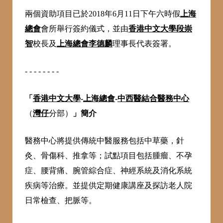
兩個資助項目已於2018年6月11日下午六時假
上海
總會
會所舉行簽約儀式，並由
香港中文大學段崇
智
校長及
上海總會李德麟
理事長代表簽署。
- - - - - - - -
「
香港中文大學
-
上海總會
-
中西醫結合醫務中心
（
灣仔
分部）
」簡介
醫務中心將提供傳統中醫服務包括中草藥，針
灸、骨傷科、推拿等；試點項目包括腫瘤、不孕
症、腰背痛、腕管綜合症、神經系統及消化系統
疾病等治療。並提供定期健康講座及探訪老人院
日常檢查、把脈等。