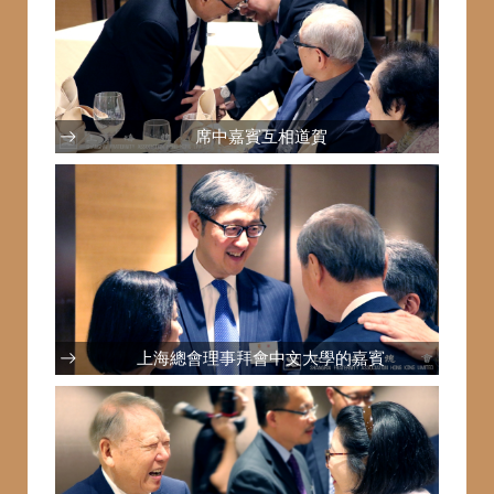
席中嘉賓互相道賀
上海總會理事拜會中文大學的嘉賓