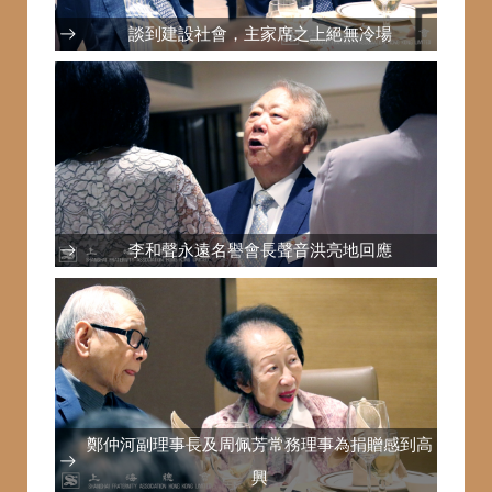
談到建設社會，主家席之上絕無冷場
李和聲永遠名譽會長聲音洪亮地回應
鄭仲河副理事長及周佩芳常務理事為捐贈感到高
興