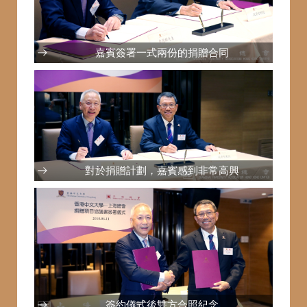
嘉賓簽署一式兩份的捐贈合同
對於捐贈計劃，嘉賓感到非常高興
簽約儀式後雙方合照紀念