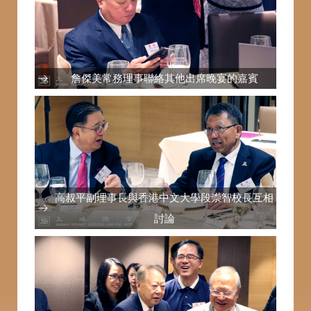
詹傑美常務理事聯絡其他出席晚宴的嘉賓
高叔平副理事長與香港中文大學段崇智校長互相
討論