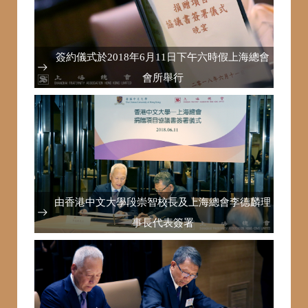
簽約儀式於2018年6月11日下午六時假上海總會
會所舉行
由香港中文大學段崇智校長及上海總會李德麟理
事長代表簽署