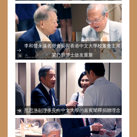
李和聲永遠名譽會長與香港中文大學校董會主席
粱乃鵬博士故友重聚
范思浩副理事長向中文大學的嘉賓闡釋捐贈理念