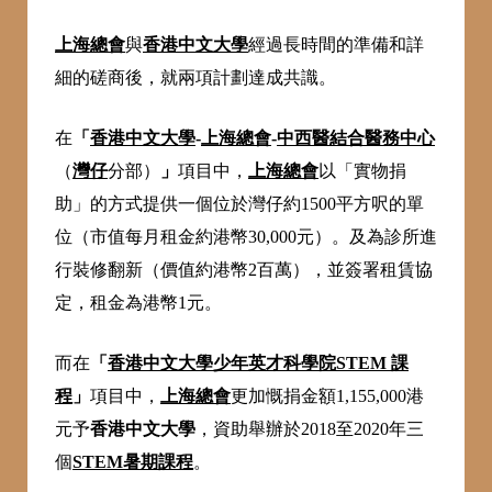
上海總會
與
香港中文大學
經過長時間的準備和詳
細的磋商後，就兩項計劃達成共識。
在
「
香港中文大學
-
上海總會
-
中西醫結合醫務中心
（
灣仔
分部）
」
項目中，
上海總會
以「實物捐
助」的方式提供一個位於灣仔約1500平方呎的單
位（市值每月租金約港幣30,000元）。及為診所進
行裝修翻新（價值約港幣2百萬），並簽署租賃協
定，租金為港幣1元。
而在
「
香港中文大學少年英才科學院STEM 課
程
」
項目中，
上海總會
更加慨捐金額1,155,000港
元予
香港中文大學
，資助舉辦於2018至2020年三
個
STEM暑期課程
。