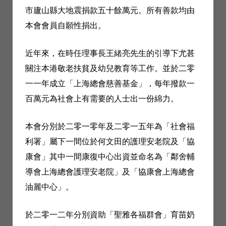
市廬山縣大地震捐款五十餘萬元。所有善款均由
本會會員自願性捐出。
近年來，在時任理事長王緒亮先生的引導下尤甚
關注本港敬老扶貧及幼兒教育等工作。並於二零
一一年成立「上海總會慈善基金」，每年撥款一
百萬元為社會上有需要的人士出一份綿力。
本會分別於二零一零年及二零一五年為「社會福
利署」屬下一間位於何文田的護理安老院及「協
康會」其中一間康復中心出資並命名為「鄰舍輔
導會上海總會護理安老院」及「協康會上海總會
油麗中心」。
於二零一二年分別資助「聖雅各福群會」育苗奶