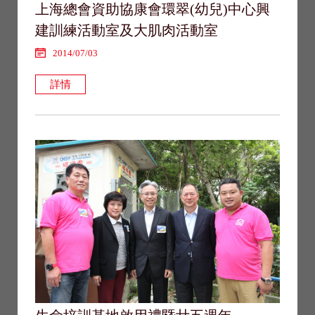
上海總會資助協康會環翠(幼兒)中心興
建訓練活動室及大肌肉活動室
2014/07/03
詳情