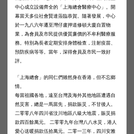
中心成立設備齊全的「上海總會醫療中心」。開
幕當天多位社會賢達蒞臨恭賀。隨著發展，中心
於一九八六年遷至灣仔盧押道修頓大廈自置物
業，為會員及市民提供優質廉價的不牟利醫療服
務。特別為長者定期安排身體檢查，注射疫苗、
預防疾病等等。當年，深得會員及市民一致好
評。
「上海總會」的同仁們雖然身在香港，但不忘鄉
情。
每當祖國各地，遠至台灣及海外其他地區遭遇自
然災害，總是一馬當先，捐款賑災，不甘後人。
二零零八年四川省汶川地區八級大地震，賑災捐
款四百餘萬元。 二零零九年台灣八八水災，港人
愛心送暖捐款伍拾萬元。二零一三年，四川安雅