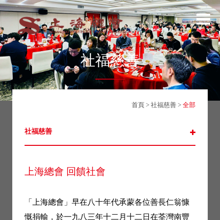
社福慈善
首頁
>
社福慈善
>
全部
社福慈善
上海總會 回饋社會
「上海總會」早在八十年代承蒙各位善長仁翁慷
慨捐輸，於一九八三年十二月十二日在荃灣南豐