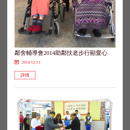
鄰舍輔導會2014助鄰扶老步行顯愛心
2014/12/13
詳情